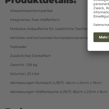
Produktdetails:
Wasserblasenkompatibel
·
Integriertes, fixes Waffenfach
·
Modulare Anbaufläche für zusätzliche Taschen
·
Vertikale und horizontale Kompressionsriemen
·
Toploader
·
Zusätzliches Deckelfach
·
Gewicht: 1,58 kg
·
Volumen: 23 Liter
·
Abmessungen Rucksack (L/B/T): 46cm x 24cm x 19cm
·
Abmessungen Waffentasche (L/B/T): 86cm x 23cm x 8cm
·