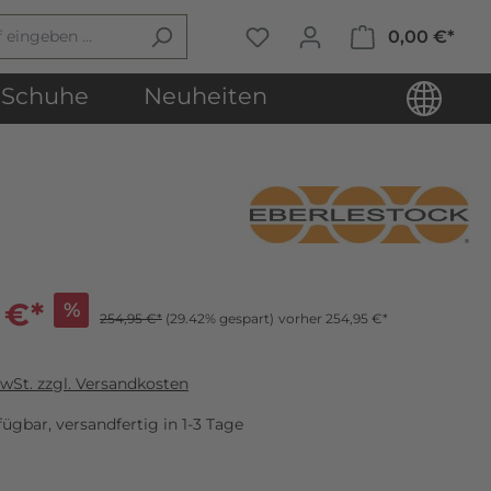
0,00 €*
Schuhe
Neuheiten
 €*
%
254,95 €*
(29.42% gespart)
vorher 254,95 €*
MwSt. zzgl. Versandkosten
ügbar, versandfertig in 1-3 Tage