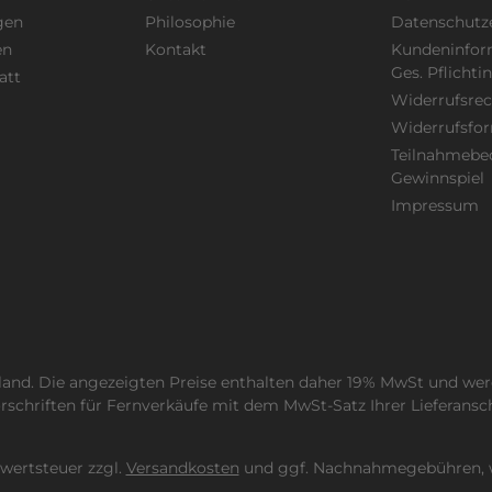
gen
Philosophie
Datenschutz
en
Kontakt
Kundeninfor
Ges. Pflicht
att
Widerrufsrec
Widerrufsfo
Teilnahmebe
Gewinnspiel
Impressum
hland. Die angezeigten Preise enthalten daher 19% MwSt und wer
schriften für Fernverkäufe mit dem MwSt-Satz Ihrer Lieferansc
hrwertsteuer zzgl.
Versandkosten
und ggf. Nachnahmegebühren, w