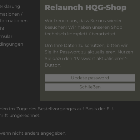
Relaunch HQG-Shop
erklärung
PayPal
mationen /
Wir freuen uns, dass Sie uns wieder
informationen
besuchen! Wir haben unseren Shop
ht
technisch komplett überarbeitet.
rmular
dingungen
Um Ihre Daten zu schützen, bitten wir
Sie Ihr Passwort zu aktualisieren. Nutzen
Sie dazu den "Passwort aktualisieren"-
Button.
Update password
Schließen
den im Zuge des Bestellvorganges auf Basis der EU-
hrift umgerechnet.
enn nicht anders angegeben.