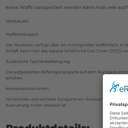
keine Waffe transportiert werden kann man, wie au
verstauen.
Waffentransport
Der Rucksack verfügt über ein mittelgroßes Waffenfach, in d
Schaft kann man das separat erhältliche Gun Cover (JSTC) vo
Zusätzliche Taschenbefestigung
Die aufgesetzten Befestigungsgurte auf dem Rucksack ermög
erhöhen.
Kompressionsriemen
Horizontale und vertikale Zurrgurte am Rucksack lassen sich
Ausrüstung sicher verstaut ist.