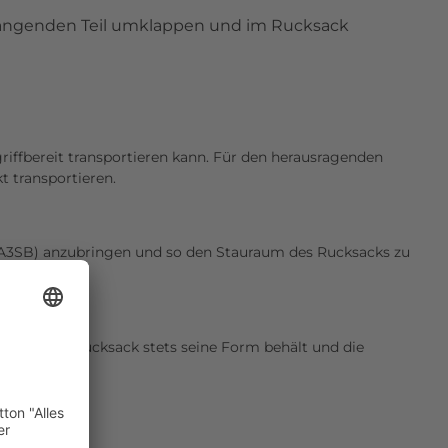
shängenden Teil umklappen und im Rucksack
iffbereit transportieren kann. Für den herausragenden
t transportieren.
 (A3SB) anzubringen und so den Stauraum des Rucksacks zu
, dass der Rucksack stets seine Form behält und die