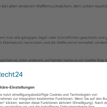
ch bei allen anderen Waffenrucksäcken, den unten rau
em man alle gängigen Jagd- oder Schrotflinten geschützt und gr
n Eberlestock nachrüsten und die Waffe somit komplett verdeck
lichen es unter anderem, auf beiden Seiten je ein Saddle Bag
 je nach Füllvolumen des Rucksackes einstellen und sorgen dafür