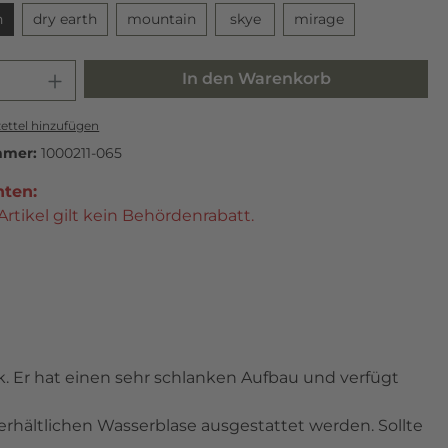
n
dry earth
mountain
skye
mirage
In den Warenkorb
ttel hinzufügen
mmer:
1000211-065
hten:
Artikel gilt kein Behördenrabatt.
k. Er hat einen sehr schlanken Aufbau und verfügt
erhältlichen Wasserblase ausgestattet werden. Sollte